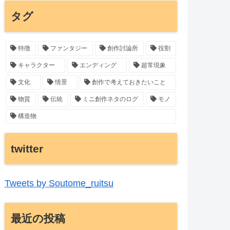
タグ
特徴
ファンタジー
創作討論所
役割
キャラクター
エンディング
超常現象
文化
情景
創作で考えておきたいこと
物質
伝統
ミニ創作ネタのログ
モノ
構造物
twitter
Tweets by Soutome_ruitsu
最近の投稿