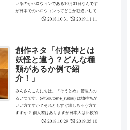
いるのがハロウィンである10月31日なんです
が日本でのハロウィンってどこか勘違いして
て毎年炎上を起こしていますよね。 そんなハ
2018.10.31
2019.11.11
ロウ...
創作ネタ「付喪神とは
妖怪と違う？どんな種
類があるか例で紹
介！」
みんさんこんにちは。『そうとめ』管理人の
るいつです。(@Soutome_ruitsu) は物持ちが
いい方ですか？それともすぐ壊しちゃう方で
すすか？ 個人差はありますが日本人は比較的
物を大切にするんです。自分に被害が無くて
2018.10.29
2019.05.10
も、物に...