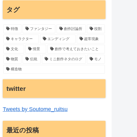
タグ
特徴
ファンタジー
創作討論所
役割
キャラクター
エンディング
超常現象
文化
情景
創作で考えておきたいこと
物質
伝統
ミニ創作ネタのログ
モノ
構造物
twitter
Tweets by Soutome_ruitsu
最近の投稿