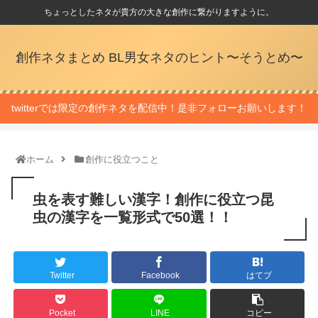
ちょっとしたネタが貴方の大きな創作に繋がりますように。
創作ネタまとめ BL男女ネタのヒント〜そうとめ〜
twitterでは限定の創作ネタを配信中！是非フォローお願いします！
ホーム
創作に役立つこと
虫を表す難しい漢字！創作に役立つ昆
虫の漢字を一覧形式で50選！！
Twitter
Facebook
はてブ
Pocket
LINE
コピー