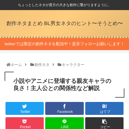
ちょっとしたネタが貴方の大きな創作に繋がりますように。
創作ネタまとめ BL男女ネタのヒント〜そうとめ〜
twitterでは限定の創作ネタを配信中！是非フォローお願いします！
ホーム
創作ネタ
キャラクター
小説やアニメに登場する親友キャラの
良さ！主人公との関係性など解説
Twitter
Facebook
はてブ
Pocket
LINE
コピー