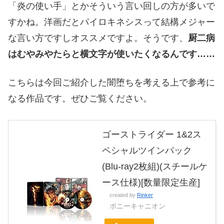
「炎の使い手」とかそういう言い回しの方が多いで
すかね。洋画だとパイロキネシスって結構メジャー
な言い方ですしオススメですよ。そうです、
厨二病
はむやみやたらと横文字が使いたくなるんです……
こちらは今回ご紹介した闇堕ちを考える上で参考に
なる作品です。ぜひご覧ください。
ゴーストライダー 1&2ス
ペシャルツインパック
(Blu-ray2枚組)(スチールケ
ース仕様)[数量限定生産]
created by
Rinker
ポニーキャニオン