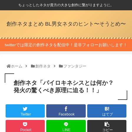
ちょっとしたネタが貴方の大きな創作に繋がりますように。
創作ネタまとめ BL男女ネタのヒント〜そうとめ〜
twitterでは限定の創作ネタを配信中！是非フォローお願いします！
ホーム
創作ネタ
ファンタジー
創作ネタ「パイロキネシスとは何か？
発火の驚くべき原理に迫る！！」
Twitter
Facebook
はてブ
Pocket
LINE
コピー