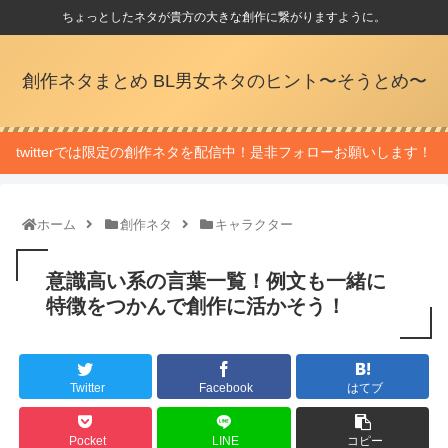
ちょっとしたネタが貴方の大きな創作に繋がりますように。
創作ネタまとめ BL男女ネタのヒント〜そうとめ〜
twitterでは限定の創作ネタを配信中！是非フォローお願いします！
ホーム
創作ネタ
キャラクター
意識高い系の言葉一覧！例文も一緒に
特徴をつかんで創作に活かそう！
Twitter
Facebook
はてブ
Pocket
LINE
コピー